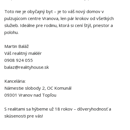
Toto nie je obyčajný byt – je to váš nový domov v
pulzujúcom centre Vranova, len pár krokov od všetkých
služieb. Ideálne pre rodinu, ktorá si cení štýl, priestor a
polohu.
Martin Baláž
Váš realitný maklér
0908 924 055
balaz@realityhouse.sk
Kancelária:
Námestie slobody 2, OC Komunál
09301 Vranov nad Topľou
S realitami sa hýbeme už 18 rokov – dôveryhodnosť a
skúsenosti pre vás!