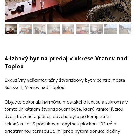
4-izbový byt na predaj v okrese Vranov nad
Topľou
Exkluzívny veľkometrážny štvorizbový byt v centre mesta
Sídlisko I, Vranov nad Topľou.
Objavte dokonalú harmóniu mestského luxusu a súkromia v
tomto unikátnom štvorizbovom byte, ktorý vznikol fúziou
dvojizbového a jednoizbového bytu po kompletnej
rekonštrukcii. S podlahovou obytnou plochou 103 m² a
priestrannou terasou 35 m² pred bytom ponúka ideálny