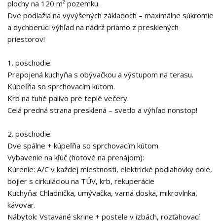
plochy na 120 m² pozemku.
Dve podlažia na vyvýšených základoch – maximálne súkromie
a dychberúci výhľad na nádrž priamo z presklených
priestorov!
1. poschodie:
Prepojená kuchyňa s obývačkou a výstupom na terasu.
Kúpeľňa so sprchovacím kútom.
Krb na tuhé palivo pre teplé večery.
Celá predná strana presklená – svetlo a výhľad nonstop!
2. poschodie:
Dve spálne + kúpeľňa so sprchovacím kútom.
Vybavenie na kľúč (hotové na prenájom):
Kúrenie: A/C v každej miestnosti, elektrické podlahovky dole,
bojler s cirkuláciou na TÚV, krb, rekuperácie
Kuchyňa: Chladnička, umývačka, varná doska, mikrovlnka,
kávovar.
Nábytok: Vstavané skrine + postele v izbách, rozťahovací