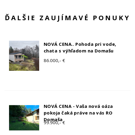
ĎALŠIE ZAUJÍMAVÉ PONUKY
NOVÁ CENA.. Pohoda pri vode,
chata s výhľadom na Domašu
86.000,- €
NOVÁ CENA - Vaša nová oáza
pokoja čaká práve na vás RO
Domaša
99.900,- €