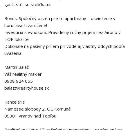
gauč, stôl so stoličkami.
Bonus: Spoločný bazén pre tri apartmány – osvieženie v
horúčavách zaručené!
Investícia s výnosom: Pravidelný ročný príjem cez Airbnb v
TOP lokalite.
Dokonalé na pasívny príjem pri vode aj vlastný oddych podľa
uváženia.
Martin Baláž
Váš realitný maklér
0908 924 055
balaz@realityhouse.sk
Kancelária:
Námestie slobody 2, OC Komunál
09301 Vranov nad Topľou
Realitný maklér s 17-ročnými skúsenosťami – profesionálny