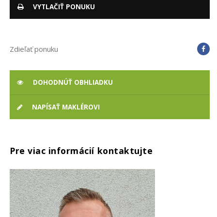
VYTLAČIŤ PONUKU
Zdieľať ponuku
DOHODNÚŤ OBHLIADKU
NAPÍSAŤ MAKLÉROVI
Pre viac informácií kontaktujte