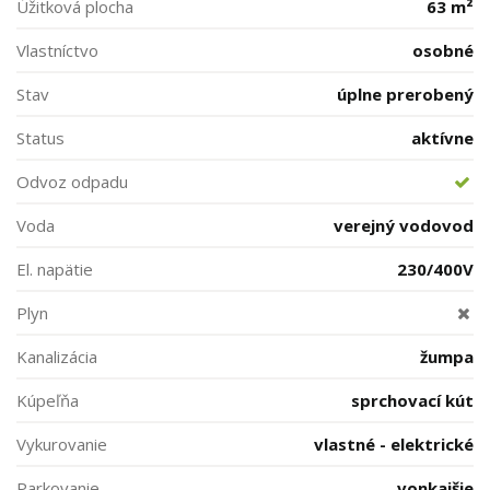
Úžitková plocha
63 m²
Vlastníctvo
osobné
Stav
úplne prerobený
Status
aktívne
Odvoz odpadu
Voda
verejný vodovod
El. napätie
230/400V
Plyn
Kanalizácia
žumpa
Kúpeľňa
sprchovací kút
Vykurovanie
vlastné - elektrické
Parkovanie
vonkajšie