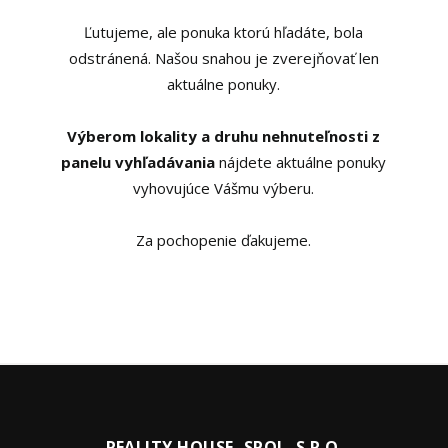
Ľutujeme, ale ponuka ktorú hľadáte, bola
odstránená. Našou snahou je zverejňovať len
aktuálne ponuky.
Výberom lokality a druhu nehnuteľnosti z
panelu vyhľadávania
nájdete aktuálne ponuky
vyhovujúce Vášmu výberu.
Za pochopenie ďakujeme.
REALITY HOUSE, SPOL. S R.O.