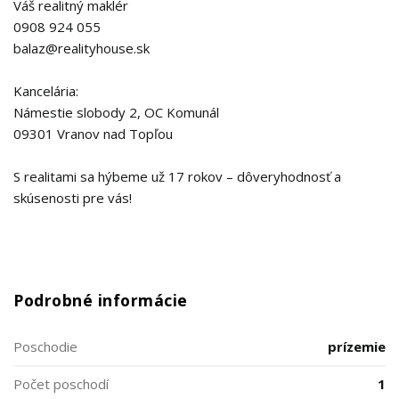
Váš realitný maklér
0908 924 055
balaz@realityhouse.sk
Kancelária:
Námestie slobody 2, OC Komunál
09301 Vranov nad Topľou
S realitami sa hýbeme už 17 rokov – dôveryhodnosť a
skúsenosti pre vás!
Podrobné informácie
Poschodie
prízemie
Počet poschodí
1