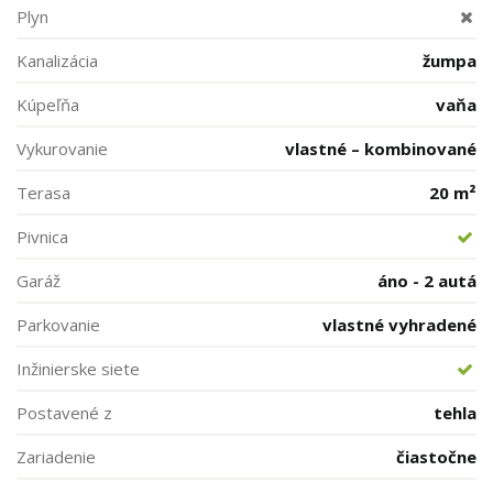
Plyn
Kanalizácia
žumpa
Kúpeľňa
vaňa
Vykurovanie
vlastné – kombinované
Terasa
20 m²
Pivnica
Garáž
áno - 2 autá
Parkovanie
vlastné vyhradené
Inžinierske siete
Postavené z
tehla
Zariadenie
čiastočne