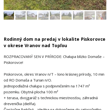
Rodinný dom na predaj v lokalite Piskorovce
v okrese Vranov nad Topľou
ROZPRACOVANÝ SEN V PRÍRODE: Chalupa blízko Domaše –
Piskorovce!
Piskorovce, okres Vranov n/T – lono krásnej prírody, 10 min
od RO Domaša a Turian n/O.
Jednopodlažná chalupa s podpivničením na 1747 m²
pozemku. Obytná plocha 100 m²
+ terasa, dvojgaráž s technickou miestnosťou, záhradná
drevenička (dielňa).
Čiastočne funkčná – ideálna na dokončenie do celoročného