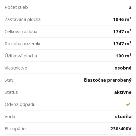
Počet izieb
3
Zastavaná plocha
1046 m²
Celková rozloha
1747 m²
Rozloha pozemku
1747 m²
Úžitková plocha
100 m²
Vlastníctvo
osobné
Stav
čiastočne prerobený
Status
aktívne
Odvoz odpadu
Voda
studňa
El. napätie
230/400V