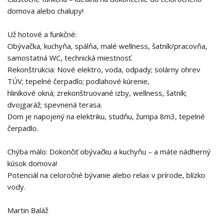
domova alebo chalupy!
Už hotové a funkčné:
Obývačka, kuchyňa, spálňa, malé wellness, šatník/pracovňa,
samostatná WC, technická miestnosť.
Rekonštrukcia: Nové elektro, voda, odpady; solárny ohrev
TÚV; tepelné čerpadlo; podlahové kúrenie,
hliníkové okná; zrekonštruované izby, wellness, šatník;
dvojgaráž; spevnená terasa.
Dom je napojený na elektriku, studňu, žumpa 8m3, tepelné
čerpadlo.
Chýba málo: Dokončiť obývačku a kuchyňu – a máte nádherný
kúsok domova!
Potenciál na celoročné bývanie alebo relax v prírode, blízko
vody.
Martin Baláž