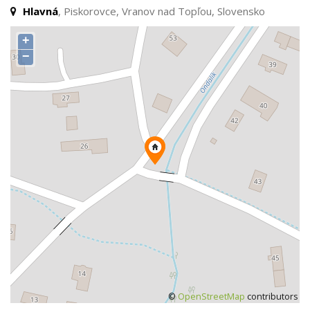
Hlavná
, Piskorovce, Vranov nad Topľou, Slovensko
+
−
©
OpenStreetMap
contributors