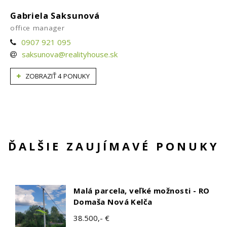
Gabriela Saksunová
office manager
0907 921 095
saksunova@realityhouse.sk
ZOBRAZIŤ 4 PONUKY
ĎALŠIE ZAUJÍMAVÉ PONUKY
Malá parcela, veľké možnosti - RO
Domaša Nová Kelča
38.500,- €