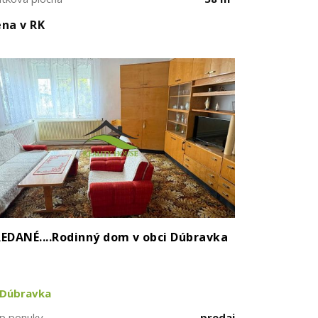
na v RK
EDANÉ....Rodinný dom v obci Dúbravka
Dúbravka
p ponuky
predaj