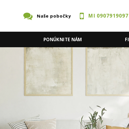
MI 0907919097
Naše pobočky
S
PONÚKNITE NÁM
F