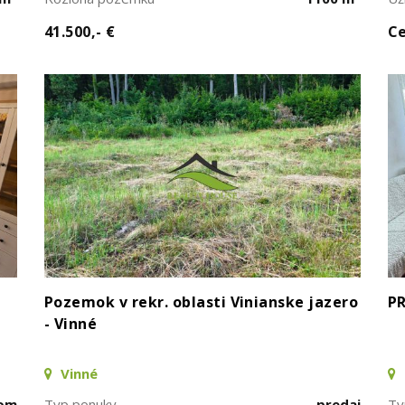
41.500,- €
Ce
Pozemok v rekr. oblasti Vinianske jazero
PR
- Vinné
Vinné
jom
Typ ponuky
predaj
Ty