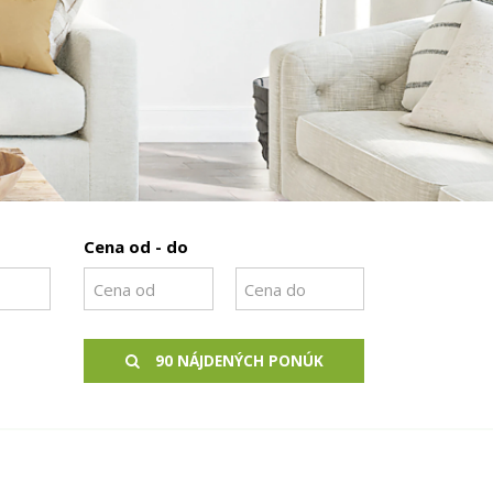
Cena od - do
90 NÁJDENÝCH PONÚK