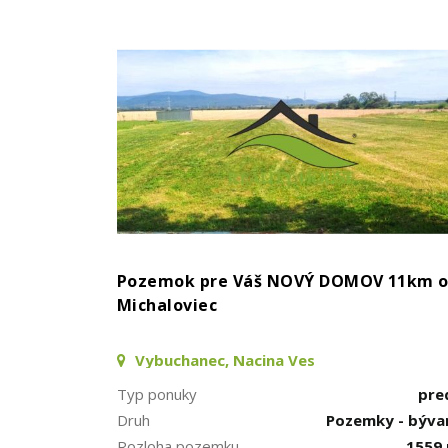
Pozemok pre Váš NOVÝ DOMOV 11km 
Michaloviec
Vybuchanec, Nacina Ves
Typ ponuky
pre
Druh
Pozemky - býva
Rozloha pozemku
1559