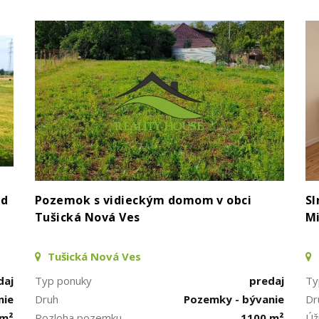
od
Pozemok s vidieckým domom v obci
Sl
Tušická Nová Ves
Mi
Tušická Nová Ves
daj
Typ ponuky
predaj
Ty
nie
Druh
Pozemky - bývanie
Dr
 m²
Rozloha pozemku
1100 m²
Úž