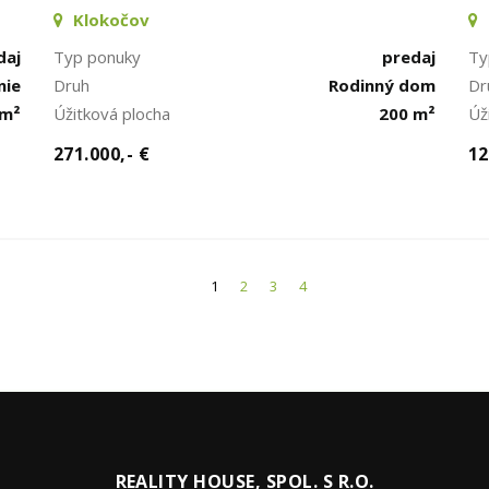
Klokočov
daj
Typ ponuky
predaj
Ty
nie
Druh
Rodinný dom
Dr
 m²
Úžitková plocha
200 m²
Úž
271.000,- €
12
1
2
3
4
REALITY HOUSE, SPOL. S R.O.