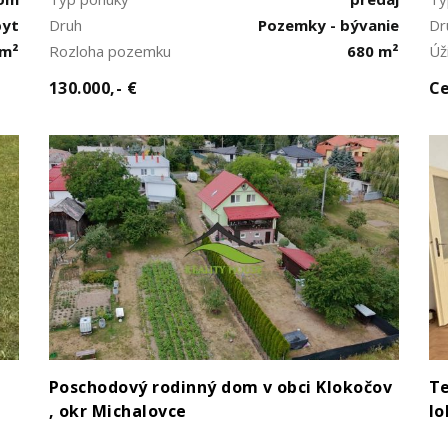
byt
Druh
Pozemky - bývanie
Dr
 m²
Rozloha pozemku
680 m²
Úž
130.000,- €
Ce
Poschodový rodinný dom v obci Klokočov
Te
, okr Michalovce
lo