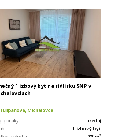
nečný 1 izbový byt na sídlisku SNP v
chalovciach
Tulipánová, Michalovce
p ponuky
predaj
uh
1-izbový byt
itková plocha
38 m²