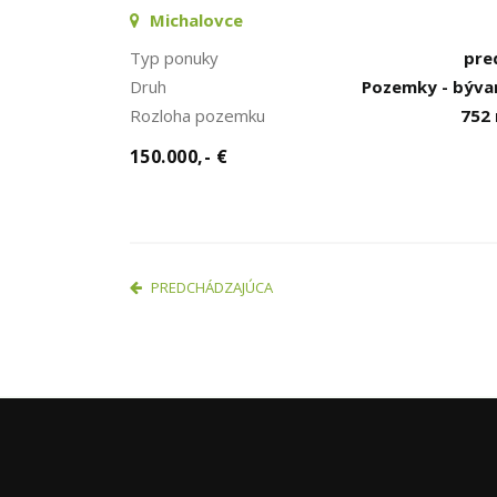
Michalovce
Typ ponuky
pre
Druh
Pozemky - býva
Rozloha pozemku
752
150.000,- €
PREDCHÁDZAJÚCA