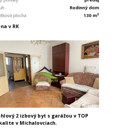
uh
Rodinný dom
itková plocha
130 m²
na v RK
hlový 2 izbový byt s garážou v TOP
kalite v Michalovciach.