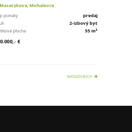
Masarykova, Michalovce
p ponuky
predaj
uh
2-izbový byt
itková plocha
55 m²
0.000,- €
NASLEDUJÚCA