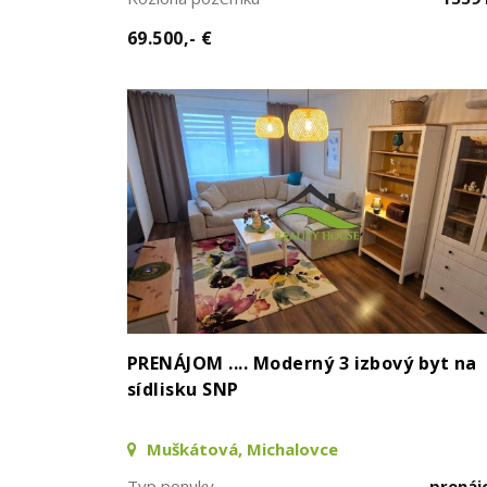
69.500,- €
PRENÁJOM .... Moderný 3 izbový byt na
sídlisku SNP
Muškátová, Michalovce
Typ ponuky
prená