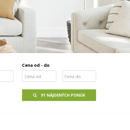
Cena od - do
91 NÁJDENÝCH PONÚK