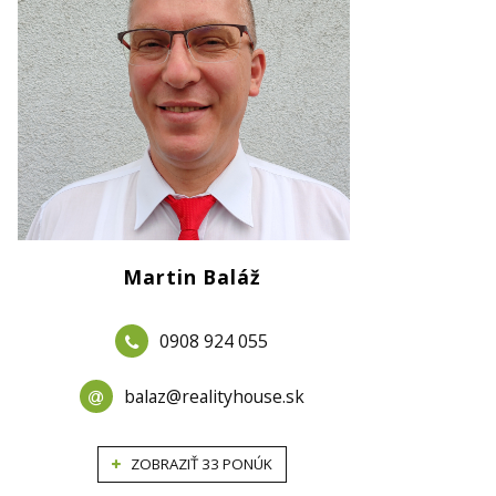
Martin Baláž
0908 924 055
balaz@realityhouse.sk
ZOBRAZIŤ 33 PONÚK