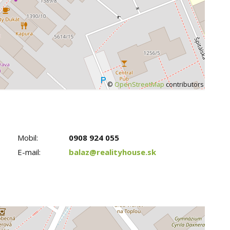
©
OpenStreetMap
contributors
Mobil:
0908 924 055
E-mail:
balaz@realityhouse.sk