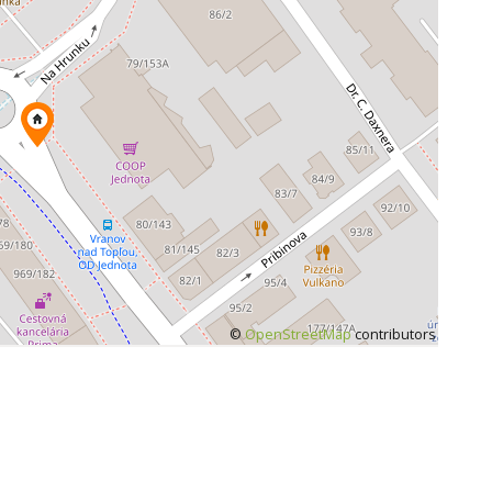
©
OpenStreetMap
contributors