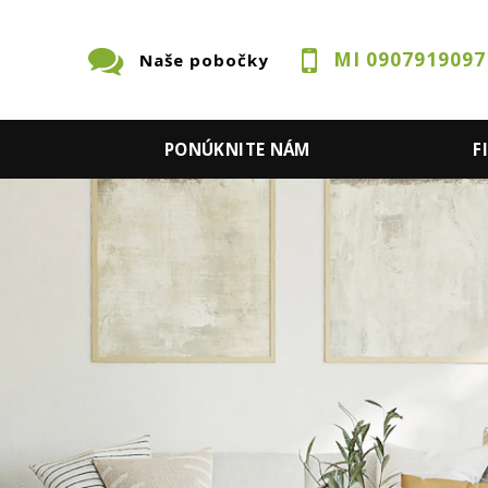
MI 0907919097
Naše pobočky
S
PONÚKNITE NÁM
F