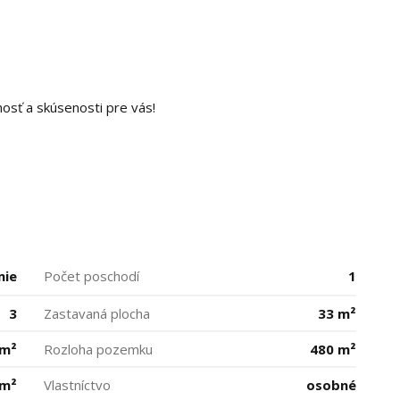
osť a skúsenosti pre vás!
mie
Počet poschodí
1
3
Zastavaná plocha
33 m²
 m²
Rozloha pozemku
480 m²
 m²
Vlastníctvo
osobné