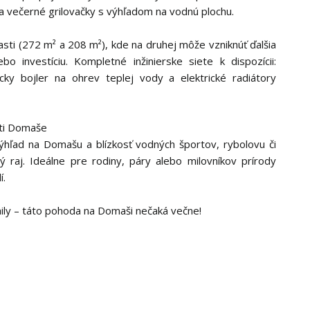
a večerné grilovačky s výhľadom na vodnú plochu.
ti (272 m² a 208 m²), kde na druhej môže vzniknúť ďalšia
o investíciu. Kompletné inžinierske siete k dispozícii:
ricky bojler na ohrev teplej vody a elektrické radiátory
sti Domaše
výhľad na Domašu a blízkosť vodných športov, rybolovu či
ný raj. Ideálne pre rodiny, páry alebo milovníkov prírody
í.
aily – táto pohoda na Domaši nečaká večne!