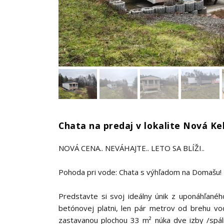
Chata na predaj v lokalite Nová Ke
NOVÁ CENA.. NEVÁHAJTE.. LETO SA BLÍŽI..
Pohoda pri vode: Chata s výhľadom na Domašu!
Predstavte si svoj ideálny únik z uponáhľané
betónovej platni, len pár metrov od brehu v
zastavanou plochou 33 m² núka dve izby /spá