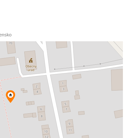
schválené v územnom pláne
vensko