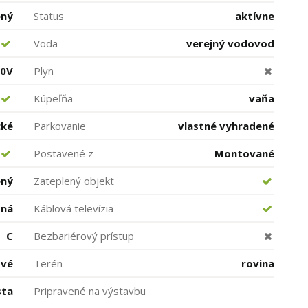
ený
Status
aktívne
Voda
verejný vodovod
00V
Plyn
Kúpeľňa
vaňa
cké
Parkovanie
vlastné vyhradené
Postavené z
Montované
ený
Zateplený objekt
ná
Káblová televízia
C
Bezbariérový prístup
ové
Terén
rovina
sta
Pripravené na výstavbu