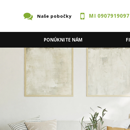
MI 0907919097
Naše pobočky
S
PONÚKNITE NÁM
F