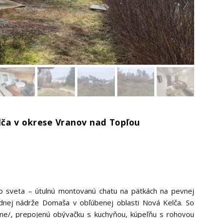
lča v okrese Vranov nad Topľou
ho sveta – útulnú montovanú chatu na pätkách na pevnej
odnej nádrže Domaša v obľúbenej oblasti Nová Kelča. So
lne/, prepojenú obývačku s kuchyňou, kúpeľňu s rohovou