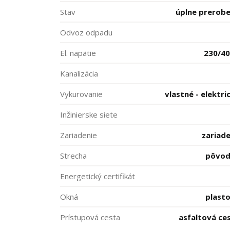
Stav
úplne prerob
Odvoz odpadu
El. napätie
230/4
Kanalizácia
Vykurovanie
vlastné - elektri
Inžinierske siete
Zariadenie
zariad
Strecha
pôvod
Energetický certifikát
Okná
plast
Prístupová cesta
asfaltová ce