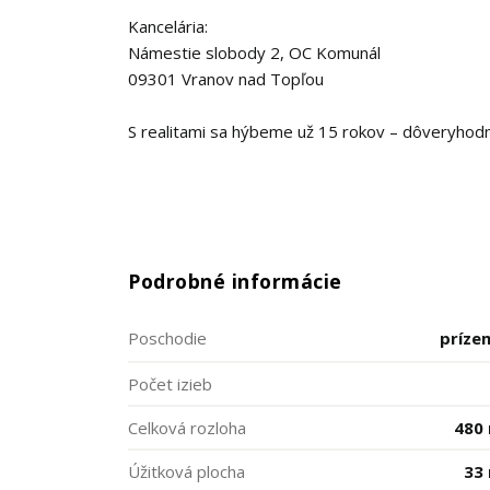
Kancelária:
Námestie slobody 2, OC Komunál
09301 Vranov nad Topľou
S realitami sa hýbeme už 15 rokov – dôveryhodn
Podrobné informácie
Poschodie
príze
Počet izieb
Celková rozloha
480
Úžitková plocha
33