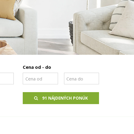
Cena od - do
91 NÁJDENÝCH PONÚK