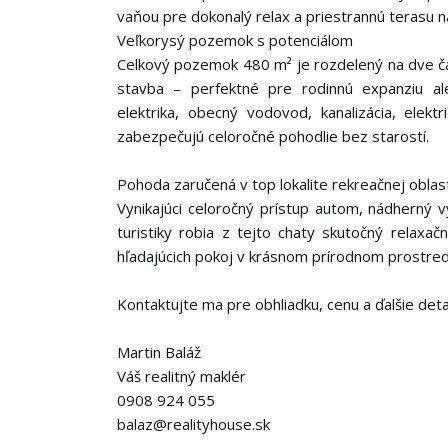
vaňou pre dokonalý relax a priestrannú terasu n
​Veľkorysý pozemok s potenciálom
Celkový pozemok 480 m² je rozdelený na dve čas
stavba – perfektné pre rodinnú expanziu aleb
elektrika, obecný vodovod, kanalizácia, elekt
zabezpečujú celoročné pohodlie bez starostí.
Pohoda zaručená v top lokalite rekreačnej obla
Vynikajúci celoročný prístup autom, nádherný 
turistiky robia z tejto chaty skutočný relaxač
hľadajúcich pokoj v krásnom prírodnom prostred
Kontaktujte ma pre obhliadku, cenu a ďalšie det
Martin Baláž
Váš realitný maklér
0908 924 055
balaz@realityhouse.sk