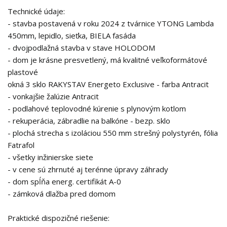
Technické údaje:
- stavba postavená v roku 2024 z tvárnice YTONG Lambda
450mm, lepidlo, sieťka, BIELA fasáda
- dvojpodlažná stavba v stave HOLODOM
- dom je krásne presvetlený, má kvalitné veľkoformátové
plastové
okná 3 sklo RAKYSTAV Energeto Exclusive - farba Antracit
- vonkajšie žalúzie Antracit
- podlahové teplovodné kúrenie s plynovým kotlom
- rekuperácia, zábradlie na balkóne - bezp. sklo
- plochá strecha s izoláciou 550 mm strešný polystyrén, fólia
Fatrafol
- všetky inžinierske siete
- v cene sú zhrnuté aj terénne úpravy záhrady
- dom spĺňa energ. certifikát A-0
- zámková dlažba pred domom
Praktické dispozičné riešenie: