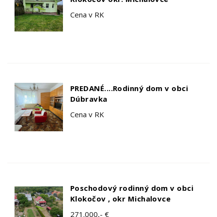
Cena v RK
PREDANÉ....Rodinný dom v obci
Dúbravka
Cena v RK
Poschodový rodinný dom v obci
Klokočov , okr Michalovce
271.000,- €