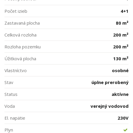
Počet izieb
4+1
Zastavaná plocha
80 m²
Celková rozloha
200 m²
Rozloha pozemku
200 m²
Úžitková plocha
130 m²
Vlastníctvo
osobné
Stav
úplne prerobený
Status
aktívne
Voda
verejný vodovod
El. napätie
230V
Plyn