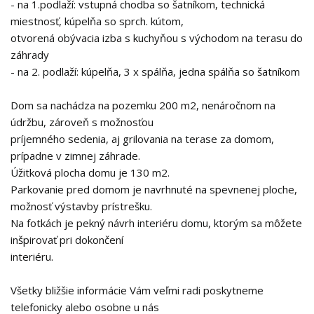
- na 1.podlaží: vstupná chodba so šatníkom, technická
miestnosť, kúpelňa so sprch. kútom,
otvorená obývacia izba s kuchyňou s východom na terasu do
záhrady
- na 2. podlaží: kúpelňa, 3 x spálňa, jedna spálňa so šatníkom
Dom sa nachádza na pozemku 200 m2, nenáročnom na
údržbu, zároveň s možnosťou
príjemného sedenia, aj grilovania na terase za domom,
prípadne v zimnej záhrade.
Úžitková plocha domu je 130 m2.
Parkovanie pred domom je navrhnuté na spevnenej ploche,
možnosť výstavby prístrešku.
Na fotkách je pekný návrh interiéru domu, ktorým sa môžete
inšpirovať pri dokončení
interiéru.
Všetky bližšie informácie Vám veľmi radi poskytneme
telefonicky alebo osobne u nás