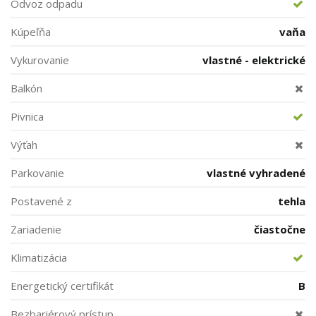
Odvoz odpadu
Kúpeľňa
vaňa
Vykurovanie
vlastné - elektrické
Balkón
Pivnica
Výťah
Parkovanie
vlastné vyhradené
Postavené z
tehla
Zariadenie
čiastočne
Klimatizácia
Energetický certifikát
B
Bezbariérový prístup