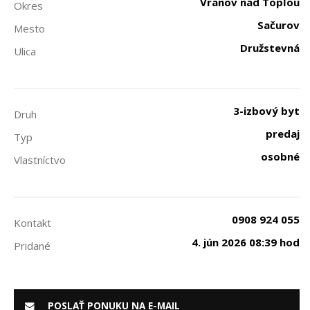
Vranov nad Topľou
Okres
Sačurov
Mesto
Družstevná
Ulica
3-izbový byt
Druh
predaj
Typ
osobné
Vlastníctvo
0908 924 055
Kontakt
4. jún 2026 08:39 hod
Pridané
POSLAŤ PONUKU NA E-MAIL