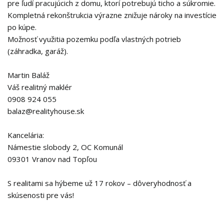
pre ľudí pracujúcich z domu, ktorí potrebujú ticho a súkromie.
Kompletná rekonštrukcia výrazne znižuje nároky na investície
po kúpe.
Možnosť využitia pozemku podľa vlastných potrieb
(záhradka, garáž).
Martin Baláž
Váš realitný maklér
0908 924 055
balaz@realityhouse.sk
Kancelária:
Námestie slobody 2, OC Komunál
09301 Vranov nad Topľou
S realitami sa hýbeme už 17 rokov – dôveryhodnosť a
skúsenosti pre vás!