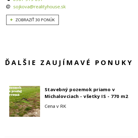
sojkova@realityhouse.sk
ZOBRAZIŤ 30 PONÚK
ĎALŠIE ZAUJÍMAVÉ PONUKY
Stavebný pozemok priamo v
Michalovciach - všetky IS - 770 m2
Cena v RK