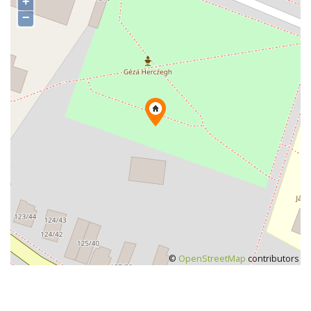
+
−
©
OpenStreetMap
contributors