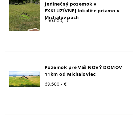
Jedinečný pozemok v
EXKLUZÍVNEJ lokalite priamo v
Michalovciach
150.000,- €
Pozemok pre Váš NOVÝ DOMOV
11km od Michaloviec
69.500,- €