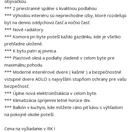
obývačkou.
*** 2 priestranné spálne s kvalitnou podlahou
*** Výhodou interiéru sú nepriechodne izby, ktoré rozdeľujú
byt na dennú oddychovú časť a nočnú časť.
*** Nové radiátory.
*** Komora pri byte poteší každú gazdinku, kde je všetko
prehľadne uložené.
*** K bytu patri aj pivnica.
*** Plastové okná a podlahy zladené v celom byte pre
maximálnu pohodu.
*** Moderné interiérové dvere ( kašmír ) a bezpečnostné
vstupné dvere ADLO s najvyšším stupňom ochrany pre vašu
bezpečnosť.
*** Úplne nová elektroinštalácia v celom byte.
*** Klimatizácia spríjemni letné horúce dni.
*** Balkón v kuchyni, kde môžete ráno piť kávu s výhľadom
na pokojné okolie poteší.
Cena na vyžiadanie v RK !