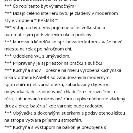
*** Čo robí tento byt výnimočným?
*** Dizajn celého interiéru bytu je zladený v modernom
štýle v odtieni * KAŠMÍR *
*** Vstup do bytu Vás prijemne očarí veľkosťou a
automatickým podsvietením okolo podlahy
*** Murovaná kúpeľňa so sprchovacím kutom – vaše nové
miesto na relax po náročnom dni.
*** Oddelené WC s umývadlom.
*** Pripravený je aj priestor na pračku a sušičku
*** Kuchyňa snov – presne na mieru vyrobená kuchynská
linka v odtieni KAŚMÍR so zabudovanými modernými
spotrebičmi ( el. varná doska, zabudovaný digestor,
umývačka riadu, zabudovaná chladnička s mrazničkou, el.
rúra, zabudovaná mikrovlnná rúra a úplne nádherne zladený
drez a drez. batéria ) kde varenie bude radosťou.
*** Obývačka s dokonalými stierkami a podsvietenou lištou
na strope vytvára príjemnú atmosféru.
*** Kuchyňa s výstupom na balkón je prepojená s