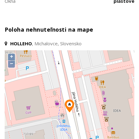
Okná
plastové
Poloha nehnuteľnosti na mape
HOLLEHO
, Michalovce, Slovensko
+
−