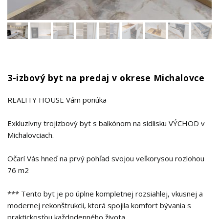
3-izbový byt na predaj v okrese Michalovce
REALITY HOUSE Vám ponúka
Exkluzívny trojizbový byt s balkónom na sídlisku VÝCHOD v
Michalovciach.
Očarí Vás hneď na prvý pohľad svojou veľkorysou rozlohou
76 m2
*** Tento byt je po úplne kompletnej rozsiahlej, vkusnej a
modernej rekonštrukcii, ktorá spojila komfort bývania s
praktickosťou každodenného života.