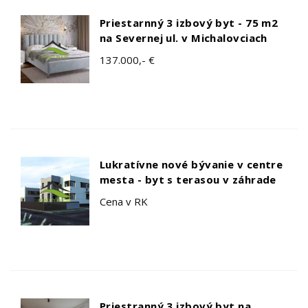
Priestarnný 3 izbový byt - 75 m2
na Severnej ul. v Michalovciach
137.000,- €
Lukratívne nové bývanie v centre
mesta - byt s terasou v záhrade
Cena v RK
Priestranný 3 izbový byt na