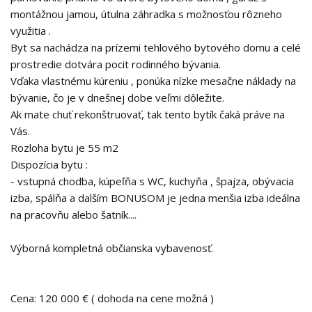
montážnou jamou, útulna záhradka s možnosťou rôzneho
využitia .
Byt sa nachádza na prízemi tehlového bytového domu a celé
prostredie dotvára pocit rodinného bývania.
Vďaka vlastnému kúreniu , ponúka nízke mesačne náklady na
bývanie, čo je v dnešnej dobe veľmi dôležite.
Ak mate chuť rekonštruovať, tak tento bytík čaká práve na
Vás.
Rozloha bytu je 55 m2
Dispozícia bytu :
- vstupná chodba, kúpeľňa s WC, kuchyňa , špajza, obývacia
izba, spálňa a dalším BONUSOM je jedna menšia izba ideálna
na pracovňu alebo šatník....
Výborná kompletná občianska vybavenosť.
Cena: 120 000 € ( dohoda na cene možná )