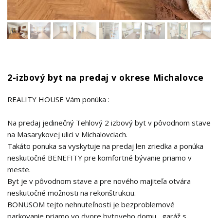
2-izbový byt na predaj v okrese Michalovce
REALITY HOUSE Vám ponúka :
Na predaj jedinečný Tehlový 2 izbový byt v pôvodnom stave
na Masarykovej ulici v Michalovciach.
Takáto ponuka sa vyskytuje na predaj len zriedka a ponúka
neskutočné BENEFITY pre komfortné bývanie priamo v
meste.
Byt je v pôvodnom stave a pre nového majiteľa otvára
neskutočné možnosti na rekonštrukciu.
BONUSOM tejto nehnuteľnosti je bezproblemové
parkovanie priamo vo dvore bytoveho domu , garáž s